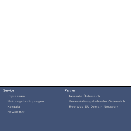
Service
Partner
Impressum
Inserate Österreich
Nutzungsbedingungen
Veranstaltungskalender Österreich
Kontakt
RootWeb.EU Domain Netzwerk
Newsletter