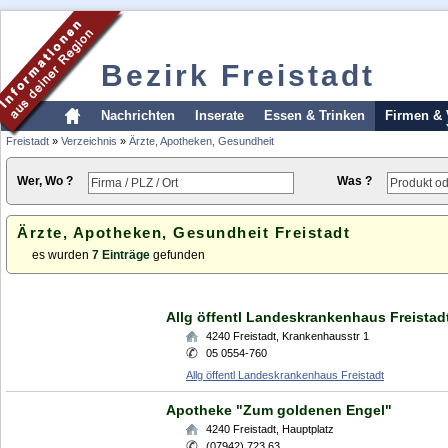
Bezirk Freistadt
Nachrichten
Inserate
Essen & Trinken
Firmen & 
Freistadt
»
Verzeichnis
»
Ärzte, Apotheken, Gesundheit
Wer, Wo ?
Was ?
Ärzte, Apotheken, Gesundheit Freistadt
es wurden
7 Einträge
gefunden
Allg öffentl Landeskrankenhaus Freistad
4240
Freistadt
,
Krankenhausstr 1
05 0554-760
Allg öffentl Landeskrankenhaus Freistadt
Apotheke "Zum goldenen Engel"
4240
Freistadt
,
Hauptplatz
(07942) 723 63