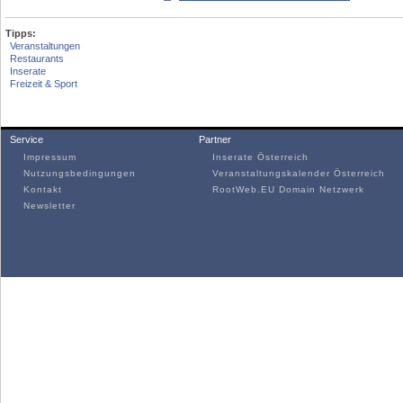
Tipps:
Veranstaltungen
Restaurants
Inserate
Freizeit & Sport
Service
Partner
Impressum
Inserate Österreich
Nutzungsbedingungen
Veranstaltungskalender Österreich
Kontakt
RootWeb.EU Domain Netzwerk
Newsletter