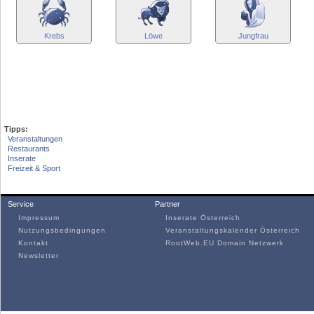
Krebs
Löwe
Jungfrau
Tipps:
Veranstaltungen
Restaurants
Inserate
Freizeit & Sport
Service
Partner
Impressum
Inserate Österreich
Nutzungsbedingungen
Veranstaltungskalender Österreich
Kontakt
RootWeb.EU Domain Netzwerk
Newsletter