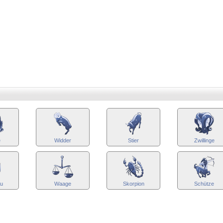
e
Widder
Stier
Zwillinge
au
Waage
Skorpion
Schütze