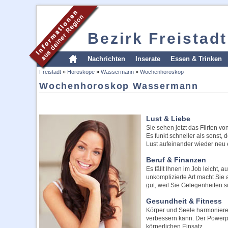
Bezirk Freistadt
Nachrichten
Inserate
Essen & Trinken
Freistadt
»
Horoskope
»
Wassermann
»
Wochenhoroskop
Wochenhoroskop Wassermann
Lust & Liebe
Sie sehen jetzt das Flirten v
Es funkt schneller als sonst,
Lust aufeinander wieder neu
Beruf & Finanzen
Es fällt Ihnen im Job leicht, 
unkomplizierte Art macht Sie 
gut, weil Sie Gelegenheiten s
Gesundheit & Fitness
Körper und Seele harmonieren 
verbessern kann. Der Powerpla
körperlichen Einsatz.