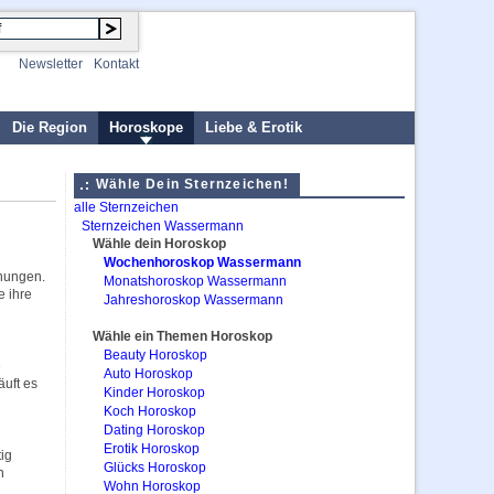
Newsletter
Kontakt
Die Region
Horoskope
Liebe & Erotik
Wähle Dein Sternzeichen!
alle Sternzeichen
Sternzeichen Wassermann
Wähle dein Horoskop
Wochenhoroskop Wassermann
gnungen.
Monatshoroskop Wassermann
e ihre
Jahreshoroskop Wassermann
Wähle ein Themen Horoskop
Beauty Horoskop
e
Auto Horoskop
äuft es
Kinder Horoskop
Koch Horoskop
Dating Horoskop
Erotik Horoskop
tig
Glücks Horoskop
n
Wohn Horoskop