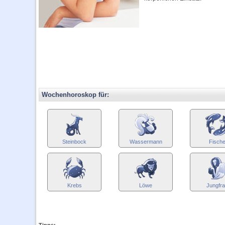
Wochenhoroskop für:
Steinbock
Wassermann
Fisch
Krebs
Löwe
Jungfr