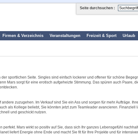
Seite durchsuchen :
Firmen & Verzeichnis
Veranstaltungen
Freizeit & Sport
Urlaub
on der sportlichen Seite. Singles sind einfach lockerer und offener für schöne Bege
 denn Mars sorgt für eine erotisch aufgeheizte Stimmung. Das spüren auch Paare, di
 entdecken.
auf andere zuzugehen. Im Verkauf sind Sie ein Ass und sorgen für mehr Aufträge. Ihr
auch als Kollege beliebt, Sie könnten jetzt zum Teamleader avancieren. Finanziell l
chnell und geschickt nutzen.
perfekt. Mars wirkt so positiv auf Sie, dass sich Ihr ganzes Lebensgefühl nachhal
net liefert Energie ohne Ende und macht Sie fit für Ihre Projekte und für intensive